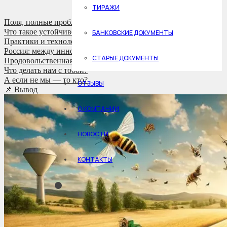
ТИРАЖИ
Поля, полные проблем: в чём суть?
Что такое устойчивое сельское хозяйство?
БАНКОВСКИЕ ДОКУМЕНТЫ
Практики и технологии устойчивого сельского хозяйства
Россия: между инновацией и реальностью
СТАРЫЕ ДОКУМЕНТЫ
Продовольственная безопасность: дело не только в урожае
Что делать нам с тобой?
А если не мы — то кто?
ОТЗЫВЫ
📌 Вывод
О КОМПАНИИ
НОВОСТИ
КОНТАКТЫ